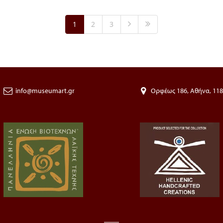
1
2
3
info@museumart.gr
Ορφέως 186, Αθήνα, 11